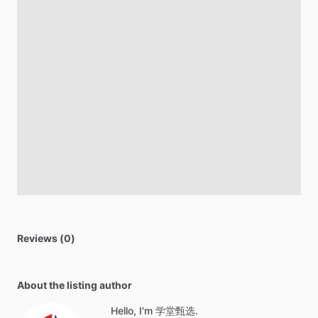
Reviews (0)
About the listing author
Hello, I'm 学堂甄选.