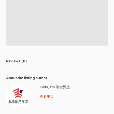
Reviews (0)
About the listing author
Hello, I'm 学堂甄选.
查看主页